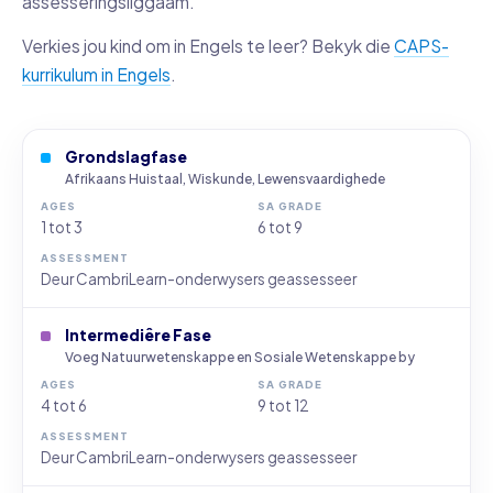
assesseringsliggaam.
Verkies jou kind om in Engels te leer? Bekyk die
CAPS-
kurrikulum in Engels
.
Grondslagfase
Afrikaans Huistaal, Wiskunde, Lewensvaardighede
1 tot 3
6 tot 9
Deur CambriLearn-onderwysers geassesseer
Intermediêre Fase
Voeg Natuurwetenskappe en Sosiale Wetenskappe by
4 tot 6
9 tot 12
Deur CambriLearn-onderwysers geassesseer