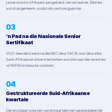
Lesse word in Afrikaans aangebied, nie vertaal nie. Elke les
word opgeneem, sodat niks verlore gaan nie.
03
'n Pad na die Nasionale Senior
Sertifikaat
VOO-leerders werk na die NSC deur SACAI, wat deur elke
Suid-Afrikaanse universiteit erken word en aan die vereistes
vir NSFAS en beurse voldoen.
04
Gestruktureerde Suid-Afrikaanse
kwartale
Die skooljaar volg vier vaste kwartale met geskeduleerde