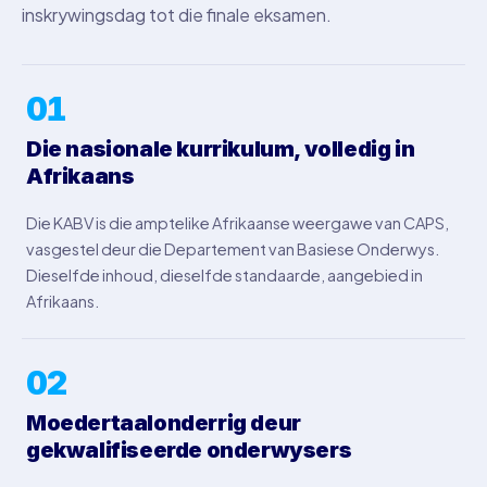
inskrywingsdag tot die finale eksamen.
01
Die nasionale kurrikulum, volledig in
Afrikaans
Die KABV is die amptelike Afrikaanse weergawe van CAPS,
vasgestel deur die Departement van Basiese Onderwys.
Dieselfde inhoud, dieselfde standaarde, aangebied in
Afrikaans.
02
Moedertaalonderrig deur
gekwalifiseerde onderwysers