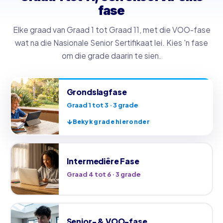
fase
Elke graad van Graad 1 tot Graad 11, met die VOO-fase
wat na die Nasionale Senior Sertifikaat lei. Kies 'n fase
om die grade daarin te sien.
Grondslagfase
Graad 1 tot 3 · 3 grade
Bekyk grade hieronder
Intermediêre Fase
Graad 4 tot 6 · 3 grade
Senior- & VOO-fase