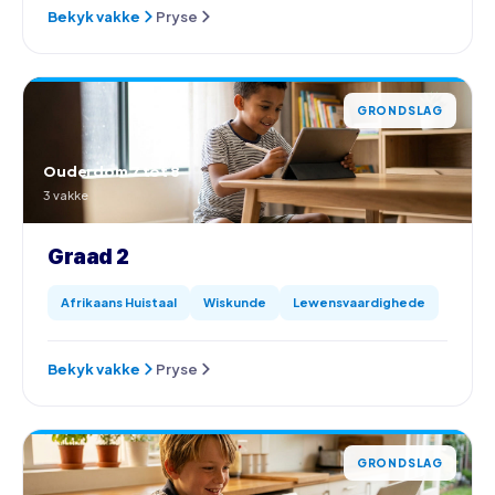
Bekyk vakke
Pryse
GRONDSLAG
Ouderdom 7 tot 8
3 vakke
Graad 2
Afrikaans Huistaal
Wiskunde
Lewensvaardighede
Bekyk vakke
Pryse
GRONDSLAG