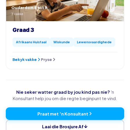
Ouderdom 8 tot 9
3 vakke
Graad 3
Afrikaans Huistaal
Wiskunde
Lewensvaardighede
Bekyk vakke
Pryse
Nie seker watter graad by jou kind pas nie?
'n
Konsultant help jou om die regte beginpunt te vind.
Praat met 'n Konsultant
Laai die Brosjure Af