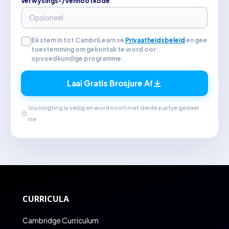
Verwysings-/Vennootkode
Ek stem in tot CambriLearn se
Privaatheidsbeleid
en gee
toestemming om gekontak te word oor
opvoedkundige programme.
Laai Gratis Brosjure Af
Jou inligting is veilig en word nooit met derde partye gedeel
nie
CURRICULA
Cambridge Curriculum