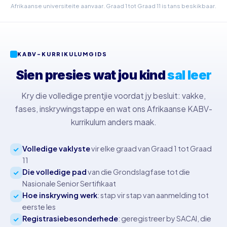
Afrikaanse universiteite aanvaar. Graad 1 tot Graad 11 is tans beskikbaar.
KABV-KURRIKULUMGIDS
Sien presies wat jou kind
sal leer
Kry die volledige prentjie voordat jy besluit: vakke,
fases, inskrywingstappe en wat ons Afrikaanse KABV-
kurrikulum anders maak.
Volledige vaklyste
vir elke graad van Graad 1 tot Graad
11
Die volledige pad
van die Grondslagfase tot die
Nasionale Senior Sertifikaat
Hoe inskrywing werk
: stap vir stap van aanmelding tot
eerste les
Registrasiebesonderhede
: geregistreer by SACAI, die