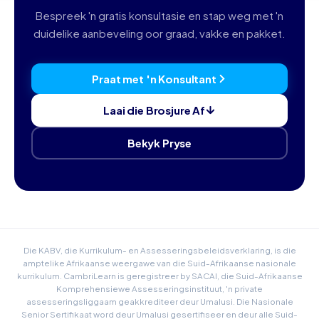
Bespreek 'n gratis konsultasie en stap weg met 'n
duidelike aanbeveling oor graad, vakke en pakket.
Praat met 'n Konsultant
Laai die Brosjure Af
Bekyk Pryse
Die KABV, die Kurrikulum- en Assesseringsbeleidsverklaring, is die
amptelike Afrikaanse weergawe van die Suid-Afrikaanse nasionale
kurrikulum. CambriLearn is geregistreer by SACAI, die Suid-Afrikaanse
Komprehensiewe Assesseringsinstituut, 'n private
assesseringsliggaam geakkrediteer deur Umalusi. Die Nasionale
Senior Sertifikaat word deur Umalusi gesertifiseer en deur alle Suid-