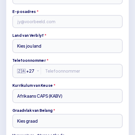
E-posadres
*
Land van Verblyf
*
Telefoonnommer
*
Kurrikulum van Keuse
*
Graadvlak van Belang
*