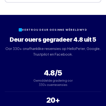
VERTROU DEUR GESINNE WÊRELDWYD
Deur ouers gegradeer 4.8 uit 5
Oor 330+ onafhanklike resensies op HelloPeter, Google,
Trustpilot en Facebook.
4.8/5
Gemiddelde gradering oor
330+ ouerresensies
20+