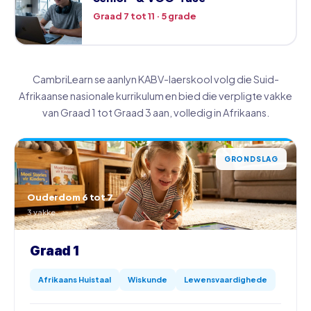
Graad 7 tot 11 · 5 grade
CambriLearn se aanlyn KABV-laerskool volg die Suid-
Afrikaanse nasionale kurrikulum en bied die verpligte vakke
van Graad 1 tot Graad 3 aan, volledig in Afrikaans.
GRONDSLAG
Ouderdom 6 tot 7
3 vakke
Graad 1
Afrikaans Huistaal
Wiskunde
Lewensvaardighede