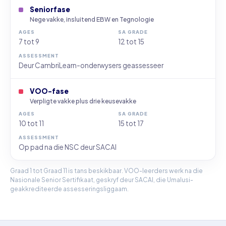
Seniorfase
Nege vakke, insluitend EBW en Tegnologie
7 tot 9
12 tot 15
Deur CambriLearn-onderwysers geassesseer
VOO-fase
Verpligte vakke plus drie keusevakke
10 tot 11
15 tot 17
Op pad na die NSC deur SACAI
Graad 1 tot Graad 11 is tans beskikbaar. VOO-leerders werk na die
Nasionale Senior Sertifikaat, geskryf deur SACAI, die Umalusi-
geakkrediteerde assesseringsliggaam.