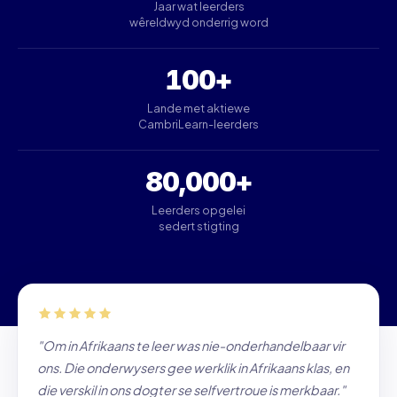
Jaar wat leerders
wêreldwyd onderrig word
100+
Lande met aktiewe
CambriLearn-leerders
80,000+
Leerders opgelei
sedert stigting
"Om in Afrikaans te leer was nie-onderhandelbaar vir
ons. Die onderwysers gee werklik in Afrikaans klas, en
die verskil in ons dogter se selfvertroue is merkbaar."