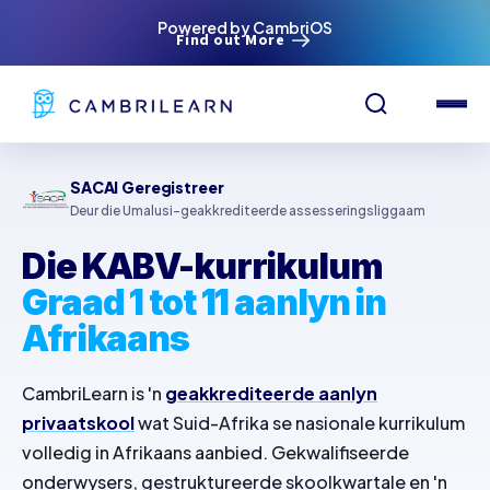
Powered by CambriOS
Find out More
SACAI Geregistreer
Deur die Umalusi-geakkrediteerde assesseringsliggaam
Die KABV-kurrikulum
Graad 1 tot 11 aanlyn in
Afrikaans
CambriLearn is 'n
geakkrediteerde aanlyn
privaatskool
wat Suid-Afrika se nasionale kurrikulum
volledig in Afrikaans aanbied. Gekwalifiseerde
onderwysers, gestruktureerde skoolkwartale en 'n