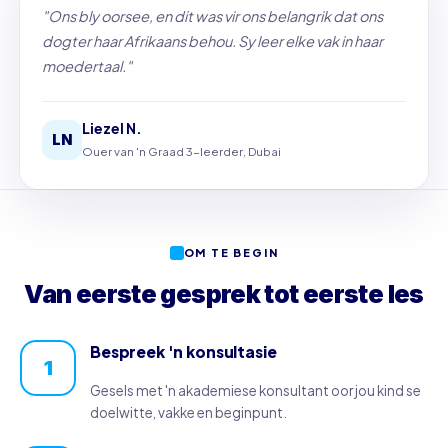
"Ons bly oorsee, en dit was vir ons belangrik dat ons
dogter haar Afrikaans behou. Sy leer elke vak in haar
moedertaal."
Liezel N.
LN
Ouer van 'n Graad 3-leerder, Dubai
OM TE BEGIN
Van eerste gesprek tot eerste les
Bespreek 'n konsultasie
1
Gesels met 'n akademiese konsultant oor jou kind se
doelwitte, vakke en beginpunt.