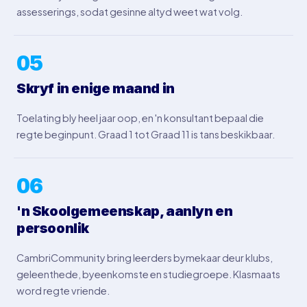
assesserings, sodat gesinne altyd weet wat volg.
05
Skryf in enige maand in
Toelating bly heel jaar oop, en 'n konsultant bepaal die
regte beginpunt. Graad 1 tot Graad 11 is tans beskikbaar.
06
'n Skoolgemeenskap, aanlyn en
persoonlik
CambriCommunity bring leerders bymekaar deur klubs,
geleenthede, byeenkomste en studiegroepe. Klasmaats
word regte vriende.