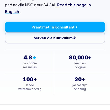
pad na die NSC deur SACAI.
Read this page in
English
.
Praat met 'n Konsultant
Verken die Kurrikulum
4.8
80,000+
★
oor 330+
leerders
resensies
opgelei
100+
20+
lande
jaar aanlyn
verteenwoordig
onderrig