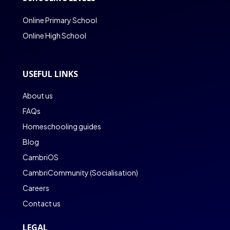
Online Primary School
Online High School
USEFUL LINKS
About us
FAQs
Homeschooling guides
Blog
CambriOS
CambriCommunity (Socialisation)
Careers
Contact us
LEGAL