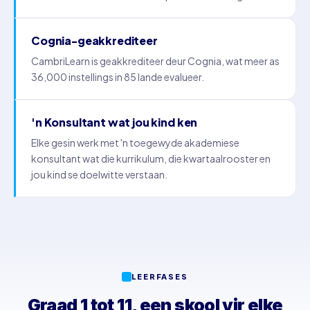
Cognia-geakkrediteer
CambriLearn is geakkrediteer deur Cognia, wat meer as
36,000 instellings in 85 lande evalueer.
'n Konsultant wat jou kind ken
Elke gesin werk met 'n toegewyde akademiese
konsultant wat die kurrikulum, die kwartaalrooster en
jou kind se doelwitte verstaan.
LEERFASES
Graad 1 tot 11, een skool vir elke