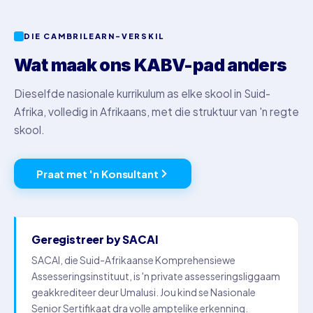
DIE CAMBRILEARN-VERSKIL
Wat maak ons KABV-pad anders
Dieselfde nasionale kurrikulum as elke skool in Suid-
Afrika, volledig in Afrikaans, met die struktuur van 'n regte
skool.
Praat met 'n Konsultant
Geregistreer by SACAI
SACAI, die Suid-Afrikaanse Komprehensiewe
Assesseringsinstituut, is 'n private assesseringsliggaam
geakkrediteer deur Umalusi. Jou kind se Nasionale
Senior Sertifikaat dra volle amptelike erkenning.