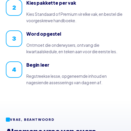
Kies pakkette per vak
2
Kies Standaard of Premium vir elke vak, en bestel die
voorgeskrewe handboeke.
Word opgestel
3
Ontmoet die onderwysers, ontvang die
kwartaalskedule, en teken aan voor die eerste les.
Begin leer
4
Regstreekse lesse, opgeneemde inhoud en
nagesiende assesserings van dag een af.
VRAE, BEANTWOORD