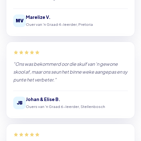
Marelize V.
MV
Ouer van 'n Graad 4-leerder, Pretoria
"Ons was bekommerd oor die skuif van 'n gewone
skool af, maar ons seun het binne weke aangepas en sy
punte het verbeter."
Johan & Elise B.
JB
Ouers van 'n Graad 6-leerder, Stellenbosch