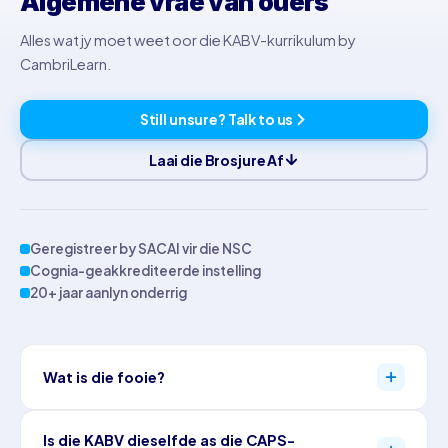
Algemene vrae van ouers
Alles wat jy moet weet oor die KABV-kurrikulum by
CambriLearn.
Still unsure? Talk to us
Laai die Brosjure Af
Geregistreer by SACAI vir die NSC
Cognia-geakkrediteerde instelling
20+ jaar aanlyn onderrig
Wat is die fooie?
Pryse hang af van die graad, die vakke en die pakket wat per vak
Is die KABV dieselfde as die CAPS-
gekies word, met paaiemente wat oor 10 maande versprei word.