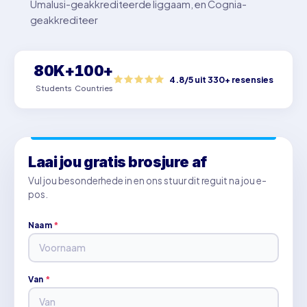
Umalusi-geakkrediteerde liggaam, en Cognia-
geakkrediteer
80K+
100+
4.8/5 uit 330+ resensies
Students
Countries
Laai jou gratis brosjure af
Vul jou besonderhede in en ons stuur dit reguit na jou e-
pos.
Naam
*
Van
*