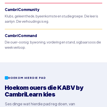
CambriCommunity
Klubs, geleenthede, byeenkomste en studiegroepe. Die leer is
aanlyn. Die verhoudings is eg.
CambriCommand
Die ouer-oorsig: bywoning, vordering en stand, sigbaar soos die
week verloop.
HOEKOM HIERDIE PAD
Hoekom ouers die KABV by
CambriLearn kies
Ses dinge wat hierdie pad reg doen, van