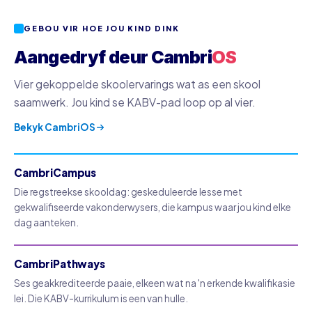
GEBOU VIR HOE JOU KIND DINK
Aangedryf deur Cambri
OS
Vier gekoppelde skoolervarings wat as een skool
saamwerk. Jou kind se KABV-pad loop op al vier.
Bekyk CambriOS
CambriCampus
Die regstreekse skooldag: geskeduleerde lesse met
gekwalifiseerde vakonderwysers, die kampus waar jou kind elke
dag aanteken.
CambriPathways
Ses geakkrediteerde paaie, elkeen wat na 'n erkende kwalifikasie
lei. Die KABV-kurrikulum is een van hulle.