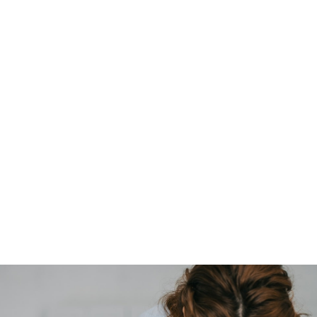
Leerders moet alle vakke binne ’n graad voltooi
voordat hulle ’n rapport kan ontvang. ’n
Vorderingsverslag is ook beskikbaar op versoek.
Toelatings en
assessering
een van ons
onderwys konsultante