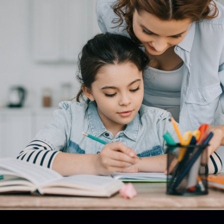
toelatingsadviseur
Ontmoet met die konsultant
Bespreek jou kind se behoeftes
Kry die regte pakket
Teken enige tyd van die jaar op