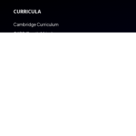
CURRICULA
Cambridge Curriculum
CAPS (South Africa)
Pearson Edexcel Curriculum
KABV (South Africa)
IEB (South Africa)
Common Core K-12
ONLINE SCHOOL
UK A-Levels
UAE Online Homeschool