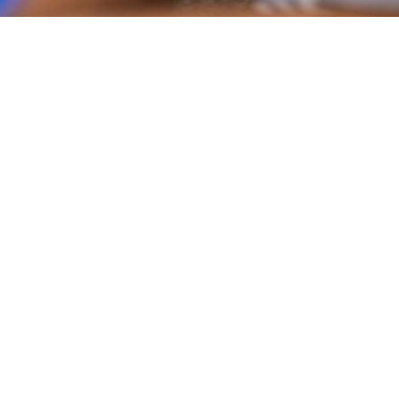
Kern inligting
Vereistes
KABV Graad 8 of ’n gelykwaardige kwalifikasie.
Uitkomste
Elke vak eindig met 'n vorderingstoets en berei die leerder voor
vir Graad 10.
Voorgestel vir
13-15
jarige leerders
Roosters
Jaarlikse skool kalender
Lesrooster